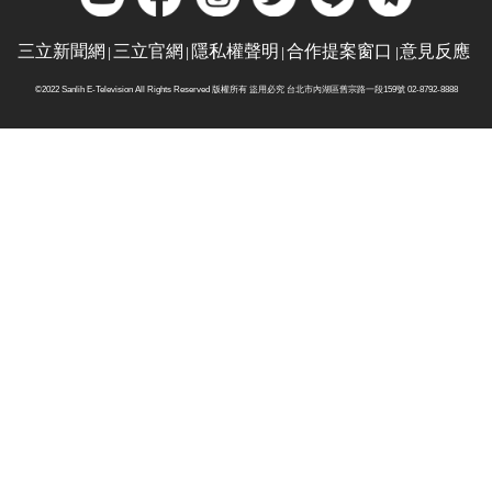
三立新聞網
三立官網
隱私權聲明
合作提案窗口
意見反應
©2022 Sanlih E-Television All Rights Reserved 版權所有 盜用必究 台北市內湖區舊宗路一段159號 02-8792-8888