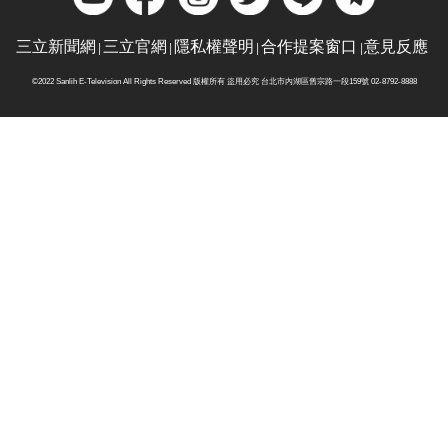
三立新聞網
三立官網
隱私權聲明
合作提案窗口
意見反應
©2022 Sanlih E-Television All Rights Reserved 版權所有 盜用必究 台北市內湖區舊宗路一段159號 02-8792-8888