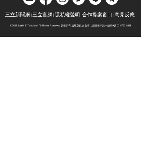
三立新聞網
三立官網
隱私權聲明
合作提案窗口
意見反應
©2022 Sanlih E-Television All Rights Reserved 版權所有 盜用必究 台北市內湖區舊宗路一段159號 02-8792-8888