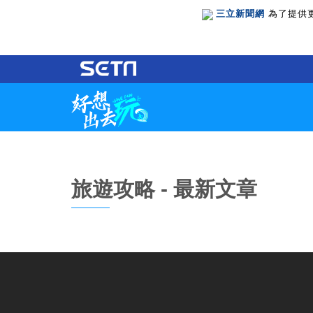
三立新聞網
為了提供
旅遊攻略 - 最新文章