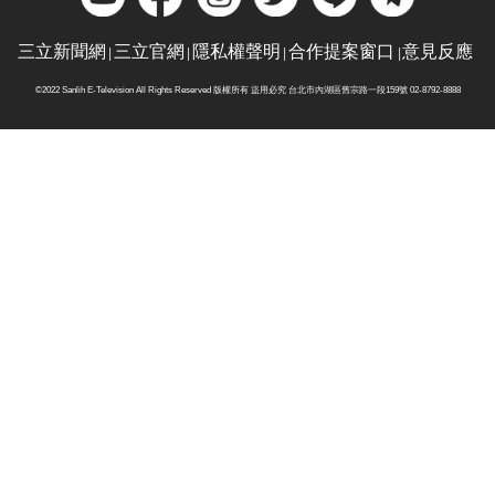
三立新聞網
三立官網
隱私權聲明
合作提案窗口
意見反應
©2022 Sanlih E-Television All Rights Reserved 版權所有 盜用必究 台北市內湖區舊宗路一段159號 02-8792-8888