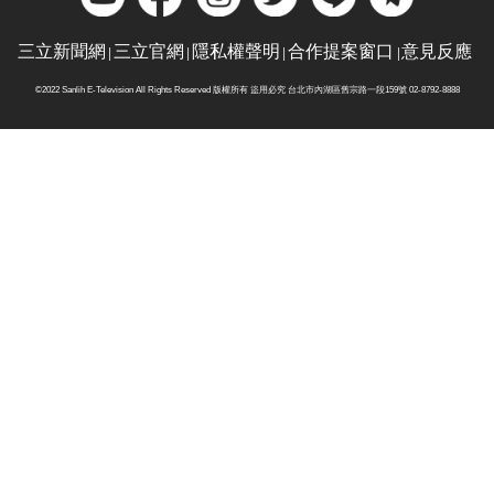
三立新聞網
三立官網
隱私權聲明
合作提案窗口
意見反應
©2022 Sanlih E-Television All Rights Reserved 版權所有 盜用必究 台北市內湖區舊宗路一段159號 02-8792-8888