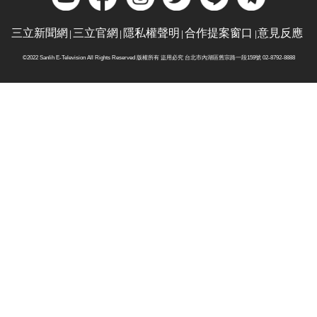
三立新聞網
三立官網
隱私權聲明
合作提案窗口
意見反應
©2022 Sanlih E-Television All Rights Reserved 版權所有 盜用必究 台北市內湖區舊宗路一段159號 02-8792-8888