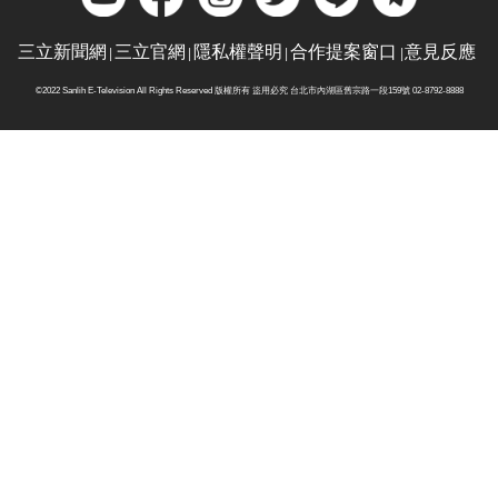
三立新聞網
三立官網
隱私權聲明
合作提案窗口
意見反應
©2022 Sanlih E-Television All Rights Reserved 版權所有 盜用必究 台北市內湖區舊宗路一段159號 02-8792-8888