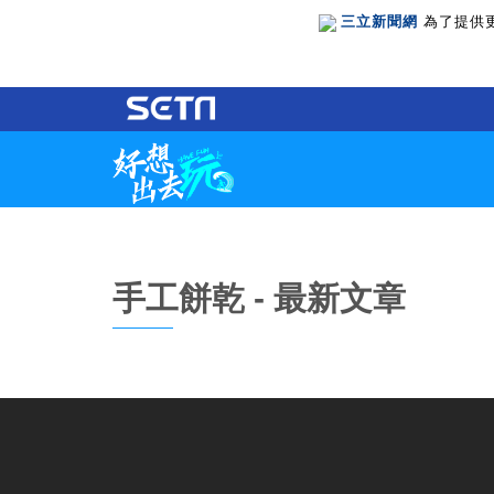
三立新聞網
為了提供
手工餅乾 - 最新文章