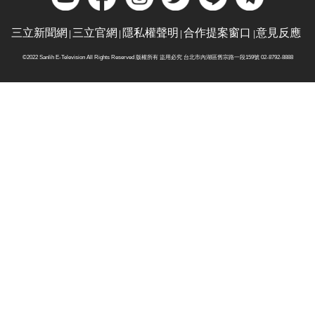
三立新聞網
三立官網
隱私權聲明
合作提案窗口
意見反應
©2022 Sanlih E-Television All Rights Reserved 版權所有 盜用必究 台北市內湖區舊宗路一段159號 02-8792-8888