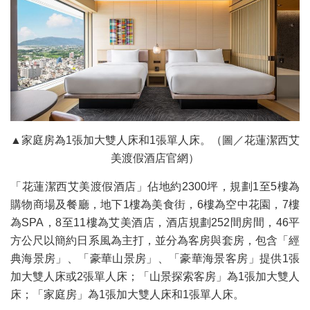
▲家庭房為1張加大雙人床和1張單人床。（圖／花蓮潔西艾
美渡假酒店官網）
「花蓮潔西艾美渡假酒店」佔地約2300坪，規劃1至5樓為
購物商場及餐廳，地下1樓為美食街，6樓為空中花園，7樓
為SPA，8至11樓為艾美酒店，酒店規劃252間房間，46平
方公尺以簡約日系風為主打，並分為客房與套房，包含「經
典海景房」、「豪華山景房」、「豪華海景客房」提供1張
加大雙人床或2張單人床；「山景探索客房」為1張加大雙人
床；「家庭房」為1張加大雙人床和1張單人床。