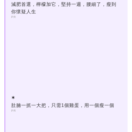
減肥首選，檸檬加它，堅持一週，腰細了，瘦到
你懷疑人生
PR
肚腩一抓一大把，只需1個雞蛋，用一個瘦一個
PR