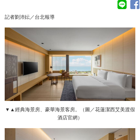
記者劉沛妘／台北報導
▼▲經典海景房、豪華海景客房。（圖／花蓮潔西艾美渡假
酒店官網）