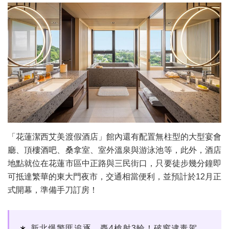
「花蓮潔西艾美渡假酒店」館內還有配置無柱型的大型宴會
廳、頂樓酒吧、桑拿室、室外溫泉與游泳池等，此外，酒店
地點就位在花蓮市區中正路與三民街口，只要徒步幾分鐘即
可抵達繁華的東大門夜市，交通相當便利，並預計於12月正
式開幕，準備手刀訂房！
新北爆警匪追逐…轟4槍射3輪！破窗逮毒駕