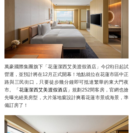
萬豪國際集團旗下「花蓮潔西艾美渡假酒店」今(28)日起試
營運，並預計將在12月正式開幕！地點就位在花蓮市區中正
路與三民街口，只要徒步幾分鐘即可抵達繁華的東大門夜
市。
「花蓮潔西艾美渡假酒店」
規劃252間客房，官網也搶
先曝光絕美房型，大片落地窗設計爽看花蓮市景或海景，準
備訂房了！