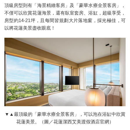
頂級房型則有「海景精緻客房」及「豪華水療全景客房」，
不僅可以欣賞花蓮海景，還有臥室套房、浴缸，超級享受，
房型約14-21坪，且每間皆規劃大片落地窗，採光極佳，可
以將花蓮美景盡收眼底！
▼▲最頂級的「豪華水療全景客房」，可以泡在浴缸中欣賞
花蓮美景。（圖／花蓮潔西艾美渡假酒店官網）