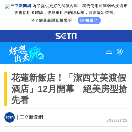
三立新聞網
為了提供更好的閱讀內容，我們使用相關網站技術來
改善使用者體驗，也尊重用戶的隱私權，特別提出聲明。
了解最新隱私權聲明
知道了
Toggle
navigation
花蓮新飯店！「潔西艾美渡假
酒店」12月開幕 絕美房型搶
先看
| 三立新聞網
2023/11/28