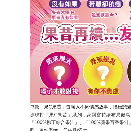
每款「果C果昔」皆融入不同情感故事，描繪戀
除現打「果C果昔」系列，萊爾富持續布局健康
「100%柳丁綜合果汁」、「100%蘋果百香
飲。單件39元、任兩件69元。