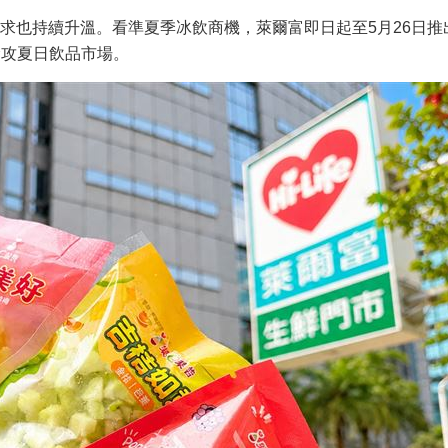
求也持續升溫。看準夏季冰飲商機，萊爾富即日起至5月26日推
搶攻夏日飲品市場。