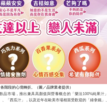
愛各階段的心境轉折。（圖／品牌業者提供）
飲品市場，推出兼具高顏值與營養概念的「樂法100%純果汁
果汁」、「西瓜汁」，以及近年在歐美市場相當受歡迎的「綠拿鐵