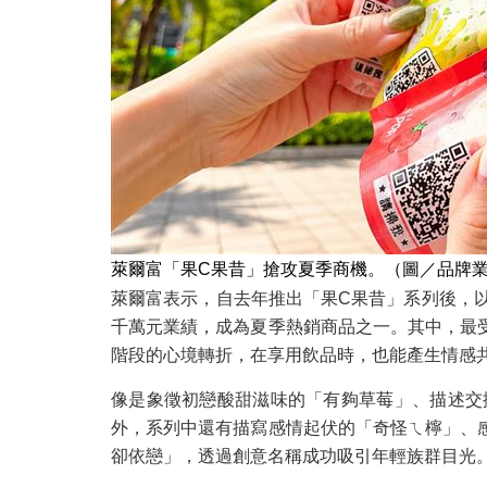
萊爾富「果C果昔」搶攻夏季商機。（圖／品牌
萊爾富表示，自去年推出「果C果昔」系列後，
千萬元業績，成為夏季熱銷商品之一。其中，最
階段的心境轉折，在享用飲品時，也能產生情感
像是象徵初戀酸甜滋味的「有夠草莓」、描述交
外，系列中還有描寫感情起伏的「奇怪ㄟ檸」、
卻依戀」，透過創意名稱成功吸引年輕族群目光