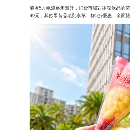
隨著5月氣溫逐步攀升，消費市場對冰涼飲品的需
99元，其餘果昔品項則享第二杯5折優惠，全面