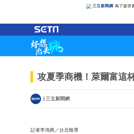
三立新聞網
為了提供
攻夏季商機！萊爾富這
| 三立新聞網
記者李鴻典／台北報導