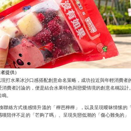
業者提供）
以現打水果冰沙口感搭配創意命名策略，成功拉近與年輕消費者的
受消費者討論的，便是結合水果特色與戀愛情境的創意名稱設計
共鳴。
換聯絡方式後感情升溫的「檸芭檸檸」，以及呈現曖昧情愫的
感嘆陪伴不足的「芒夠了嗎」、呈現失戀低潮的「傷心難免的」
。