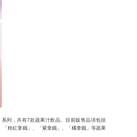
」系列，共有7款蔬果汁飲品。目前販售品項包括
」、「粉紅拿鐵」、「紫拿鐵」、「橘拿鐵」等蔬果