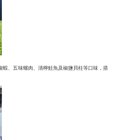
椒蝦、五味螺肉、清檸鮭魚及椒鹽貝柱等口味，搭