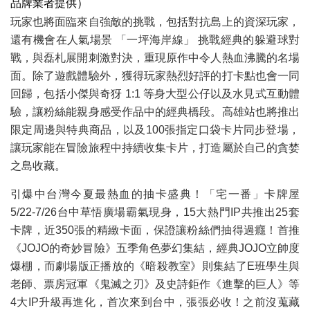
品牌業者提供）
玩家也將面臨來自強敵的挑戰，包括對抗島上的資深玩家，
還有機會在人氣場景 「一坪海岸線」 挑戰經典的躲避球對
戰，與磊札展開刺激對決，重現原作中令人熱血沸騰的名場
面。除了遊戲體驗外，獲得玩家熱烈好評的打卡點也會一同
回歸，包括小傑與奇犽 1:1 等身大型公仔以及水見式互動體
驗，讓粉絲能親身感受作品中的經典橋段。高雄站也將推出
限定周邊與特典商品，以及100張指定口袋卡片同步登場，
讓玩家能在冒險旅程中持續收集卡片，打造屬於自己的貪婪
之島收藏。
引爆中台灣今夏最熱血的抽卡盛典！「宅一番」卡牌屋
5/22-7/26台中草悟廣場霸氣現身，15大熱門IP共推出25套
卡牌，近350張的精緻卡面，保證讓粉絲們抽得過癮！首推
《JOJO的奇妙冒險》五季角色夢幻集結，經典JOJO立帥度
爆棚，而劇場版正播放的《暗殺教室》則集結了E班學生與
老師、票房冠軍《鬼滅之刃》及史詩鉅作《進擊的巨人》等
4大IP升級再進化，首次來到台中，張張必收！之前沒蒐藏