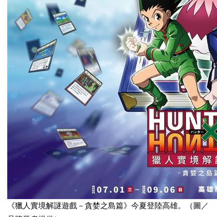
《獵人實境解謎遊戲－貪婪之島篇》今夏登陸高雄。（圖／