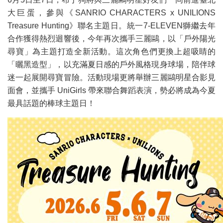
大巨蛋，參與《SANRIO CHARACTERS x UNILIONS
Treasure Hunting》聯名主題日。統一7-ELEVEN獅繼去年
合作獲得熱烈迴響後，今年再次攜手三麗鷗，以「戶外陽光
尋寶」為主題打造全新活動。這次角色們更換上超吸睛的
「曬黑造型」，以充滿夏日感的戶外風格現身球場，陪伴球
迷一起展開尋寶冒險。活動現場更將舉辦三麗鷗明星合影見
面會，並攜手 UniGirls 帶來聯合舞蹈表演，勢必將成為今夏
最具話題的棒球主題日！