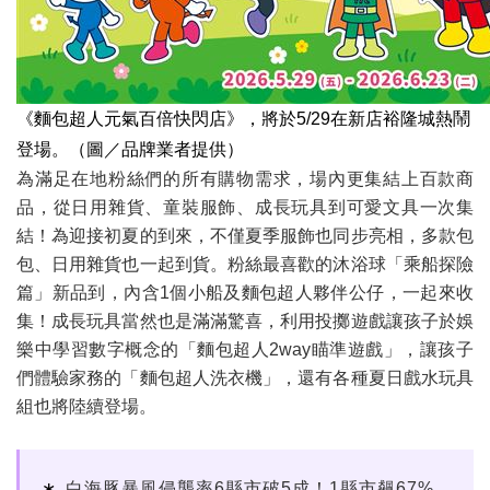
《麵包超人元氣百倍快閃店》，將於5/29在新店裕隆城熱鬧
登場。（圖／品牌業者提供）
為滿足在地粉絲們的所有購物需求，場內更集結上百款商
品，從日用雜貨、童裝服飾、成長玩具到可愛文具一次集
結！為迎接初夏的到來，不僅夏季服飾也同步亮相，多款包
包、日用雜貨也一起到貨。粉絲最喜歡的沐浴球「乘船探險
篇」新品到，內含1個小船及麵包超人夥伴公仔，一起來收
集！成長玩具當然也是滿滿驚喜，利用投擲遊戲讓孩子於娛
樂中學習數字概念的「麵包超人2way瞄準遊戲」，讓孩子
們體驗家務的「麵包超人洗衣機」，還有各種夏日戲水玩具
組也將陸續登場。
白海豚暴風侵襲率6縣市破5成！1縣市飆67%