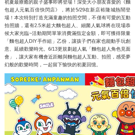
初夏最療癒的親子盛事即將登場！深受大小朋友喜愛的《麵
包超人元氣百倍快閃店》，將於5/29在新店裕隆城熱鬧登
場！本次特別打造充滿童趣的拍照空間，不僅有可愛的互動
拍照牆，還有2.5米超大麵包超人、細菌人氣球將在現場恭
候大家光臨~活動期間單筆消費滿指定金額，即可獲得限量
「麵包超人DIY手作組」乙份，讓孩子們在家也能動手玩創
意、延續歡樂時光。6/13更規劃超人氣「麵包超人角色見面
會」，讓大家有機會近距離與麵包超人互動、拍照，感受夢
幻般的歡樂時間，一起留下愉快的初夏回憶。