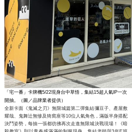
「宅一番」卡牌機5/22現身台中草悟，集結15超人氣IP一次
開抽。（圖／品牌業者提供）
全新卡面《鬼滅之刃》無限城篇第二彈集結彌豆子、產屋敷
耀哉、鬼舞辻無慘及猗窩座等10位人氣角色，滿版半身搭配
決鬥姿勢，每抽一張都彷彿再次走進無限城決戰現場！《暗
殺教室》則以青春感滿滿的制服現身，集結老師與3年E班