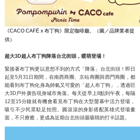
《CACO CAFÉ x 布丁狗》限定咖啡廳。（圖／品牌業者提
供）
超大3D超人布丁狗降落台北街頭，暖萌登場！
緊接著布丁狗更以意想不到的方式「降落」台北街頭！即日
起至5月31日期間，在南西商圈、京站商圈與西門商圈，都
能看到布丁狗化身為帥氣又可愛的「超人布丁狗」，透過巨
大3D戶外廣告現身城市角落。每天從早上8點到午夜，每隔
12至15分鐘就有機會看見布丁狗在大型螢幕中活力登場，
吸引不少民眾駐足拍照。圓滾滾的身影搭配英雄式登場畫
面，不只療癒，更成為近期台北街頭最吸睛的打卡話題。