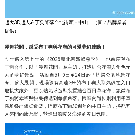
超大3D超人布丁狗降落台北街頭－中山。（圖／品牌業者
提供）
漫舞花間，感受布丁狗與花海的可愛夢幻連動！
今年邁入第七年的《2026新北河濱蝶戀季》，也首度與布
丁狗合作，以「漫舞花間」為主題，打造結合花海與角色元
素的夢幻景點。活動自5月9日至24日於「蝴蝶公園地景花
海」盛大展開，現場除有高達3米的布丁狗大型氣偶在入口
迎接大家外，更以熱氣球造型裝置結合百日草花海，象徵布
丁狗將幸福與快樂傳遞到每個角落。園區內還特別利用稻草
捲堆疊出蛋糕造型，呼應布丁狗30週年的生日主題，搭配五
月盛開的康乃馨，營造出溫暖又浪漫的春日氛圍。