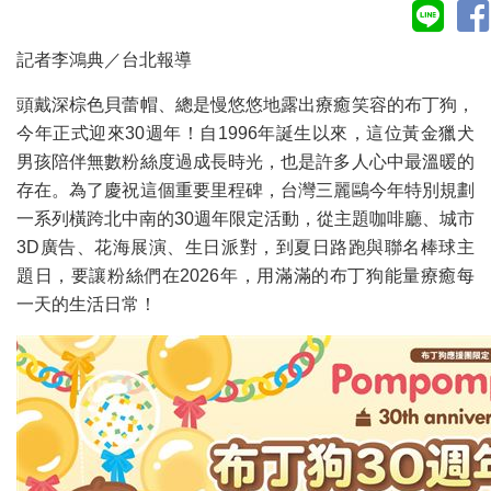
記者李鴻典／台北報導
頭戴深棕色貝蕾帽、總是慢悠悠地露出療癒笑容的布丁狗，
今年正式迎來30週年！自1996年誕生以來，這位黃金獵犬
男孩陪伴無數粉絲度過成長時光，也是許多人心中最溫暖的
存在。為了慶祝這個重要里程碑，台灣三麗鷗今年特別規劃
一系列橫跨北中南的30週年限定活動，從主題咖啡廳、城市
3D廣告、花海展演、生日派對，到夏日路跑與聯名棒球主
題日，要讓粉絲們在2026年，用滿滿的布丁狗能量療癒每
一天的生活日常！