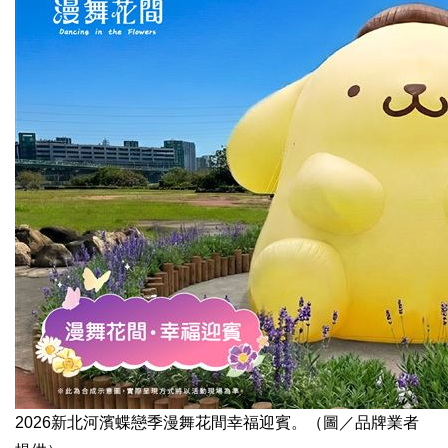
2026新北河濱蝶戀季漫舞花間幸福迎賓。（圖／品牌業者