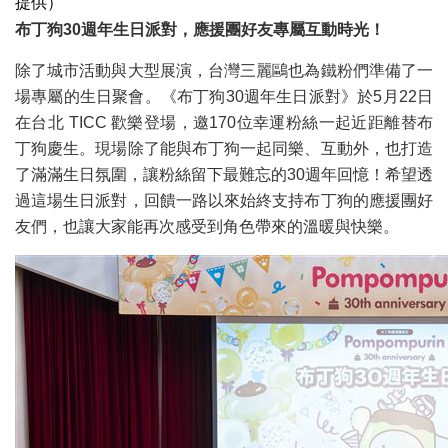
提供）
布丁狗30週年生日派對，應援團好友專屬互動時光！
除了城市活動與大型展演，台灣三麗鷗也為鐵粉們準備了一
場專屬的生日聚會。《布丁狗30週年生日派對》於5月22日
在台北 TICC 歡樂登場，邀170位幸運粉絲一起近距離替布
丁狗慶生。現場除了能與布丁狗一起同樂、互動外，也打造
了滿滿生日氛圍，讓粉絲留下最難忘的30週年回憶！希望透
過這場生日派對，回饋一路以來始終支持布丁狗的應援團好
友們，也讓大家能再次感受到角色帶來的溫暖與快樂。