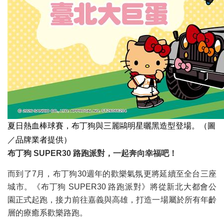
夏日熱血棒球賽，布丁狗與三麗鷗明星曬黑造型登場。（圖
／品牌業者提供）
布丁狗 SUPER30 路跑派對，一起奔向幸福吧！
而到了7月，布丁狗30週年的歡樂氣氛更將延續至全台三座
城市。《布丁狗 SUPER30 路跑派對》將從新北大都會公
園正式起跑，接力前往嘉義與高雄，打造一場屬於所有年齡
層的療癒系歡樂路跑。