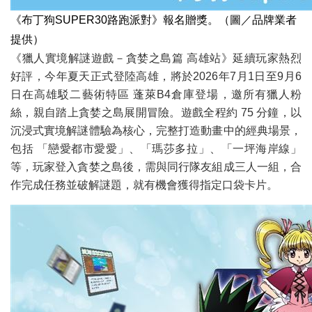
《布丁狗SUPER30路跑派對》報名贈獎。（圖／品牌業者
提供）
《獵人實境解謎遊戲－貪婪之島篇 高雄站》延續玩家熱烈
好評，今年夏天正式登陸高雄，將於2026年7月1日至9月6
日在高雄駁二藝術特區 蓬萊B4倉庫登場，邀所有獵人粉
絲，親自踏上貪婪之島展開冒險。遊戲全程約 75 分鐘，以
沉浸式實境解謎體驗為核心，完整打造動畫中的經典場景，
包括 「戀愛都市愛愛」、「瑪莎多拉」、「一坪海岸線」
等，玩家登入貪婪之島後，需與同行隊友組成三人一組，合
作完成任務並破解謎題，就有機會獲得指定口袋卡片。