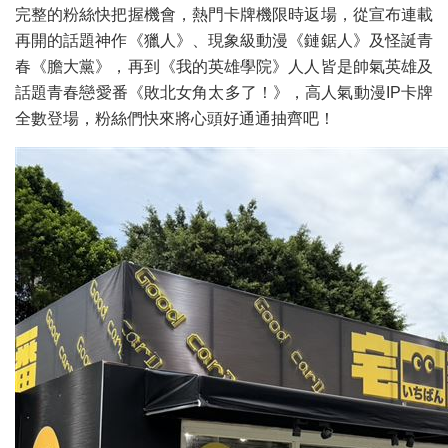
完整的粉絲快把握機會，熱門卡牌機限時返場，從宣布連載
再開的話題神作《獵人》、現象級動漫《鏈鋸人》及怪誕青
春《膽大黨》，再到《我的英雄學院》人人皆是帥氣英雄及
話題青春戀愛番《敗北女角太多了！》，高人氣動漫IP卡牌
全數登場，粉絲們快來將心頭好通通抽齊吧！