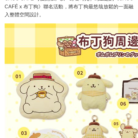
CAFÉ x 布丁狗》聯名活動，將布丁狗最悠哉放鬆的一面融
入整體空間設計。