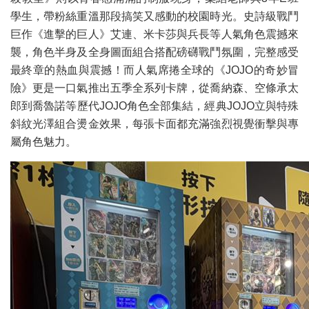
學生，帶粉絲重溫那段搞笑又感動的校園時光。史詩級戰鬥
巨作《進擊的巨人》艾連、米卡莎與兵長等人氣角色震撼來
襲，角色半身及全身圖面組合搭配磅礴戰鬥氛圍，完整感受
最終章的熱血與震撼！而人氣席捲全球的《JOJO的奇妙冒
險》更是一口氣推出五季全系列卡牌，從喬納森、空條承太
郎到喬魯諾等歷代JOJO角色全部集結，經典JOJO立與特殊
斜紋光澤組合燙金效果，每張卡面都充滿強烈視覺衝擊與專
屬角色魅力。