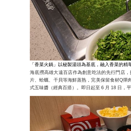
「香菜火鍋」以秘製湯頭為基底，融入香菜的精
海底撈高雄大遠百店作為創意吃法的先行門店，
片、蛤蠣、干貝等海鮮蒸熟，完美保留食材Q彈
式五味醬（經典百搭）。即日起至 6 月 18 日，