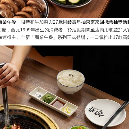
商業午餐、限時和牛加菜與27歲同齡壽星抽東京來回機票抽獎活
慶，西元1999年出生的消費者，於活動期間至店內用餐並加
幸運得主。全新「商業午餐」系列正式登場，一口氣推出17款高飽