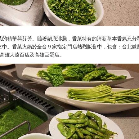
）
菜的精華與芬芳。隨著鍋底沸騰，香菜特有的清新草本香氣充分
中。香菜火鍋於全台 9 家指定門店熱烈販售中，包含：台北
、高雄大遠百店及高雄巨蛋店。