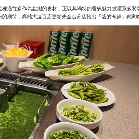
這種過往多作為點綴的食材，正以其獨特的香氣魅力擄獲眾多饕
撈粉的期待，高雄大遠百店更領先全台分店推出「蒸的海鮮」獨