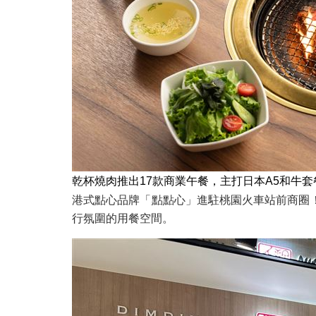
乾杯燒肉推出17款商業午餐，主打日本A5和牛
港式點心品牌「點點心」進駐桃園火車站前商圈！
行氛圍的用餐空間。