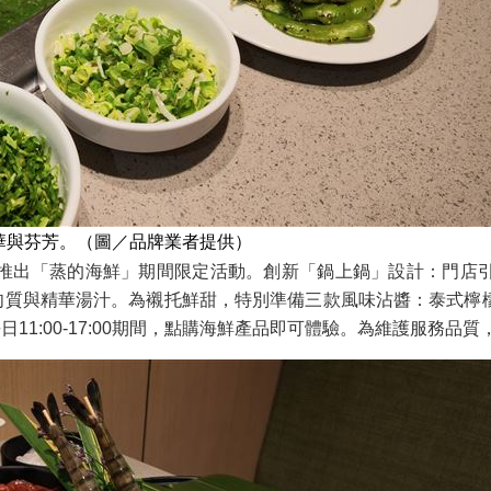
華與芬芳。（圖／品牌業者提供）
推出「蒸的海鮮」期間限定活動。創新「鍋上鍋」設計：門店
肉質與精華湯汁。為襯托鮮甜，特別準備三款風味沾醬：泰式檸
平日11:00-17:00期間，點購海鮮產品即可體驗。為維護服務品