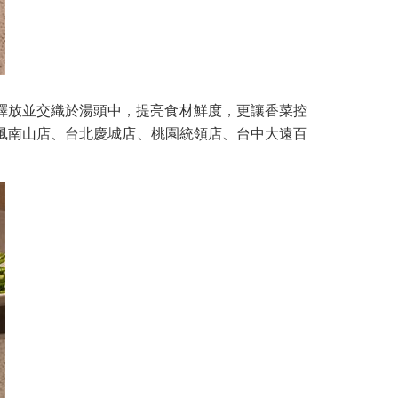
釋放並交織於湯頭中，提亮食材鮮度，更讓香菜控
微風南山店、台北慶城店、桃園統領店、台中大遠百