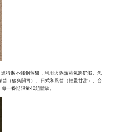
引進特製不鏽鋼蒸盤，利用火鍋熱蒸氣將鮮蝦、魚
檬醬（酸爽開胃）、日式和風醬（輕盈甘甜）、台
質，每一餐期限量40組體驗。