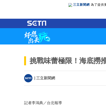
三立新聞網
為了提供
挑戰味蕾極限！海底撈推
| 三立新聞網
記者李鴻典／台北報導