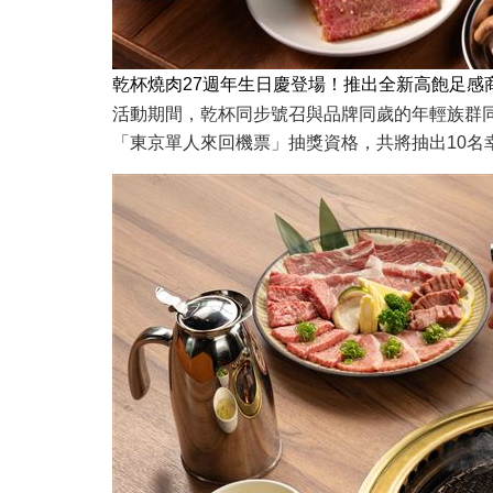
乾杯燒肉27週年生日慶登場！推出全新高飽足感
活動期間，乾杯同步號召與品牌同歲的年輕族群同
「東京單人來回機票」抽獎資格，共將抽出10名