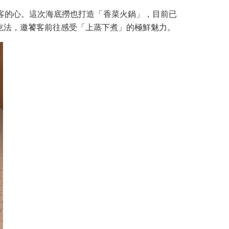
客的心。這次海底撈也打造「香菜火鍋」，目前已
家吃法，邀饕客前往感受「上蒸下煮」的極鮮魅力。