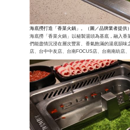
海底撈打造「香菜火鍋」。（圖／品牌業者提供
海底撈「香菜火鍋」以秘製湯頭為基底，融入香
們能盡情沉浸在層次豐富、香氣飽滿的湯底韻味之
店、台中中友店、台南FOCUS店、台南南紡店