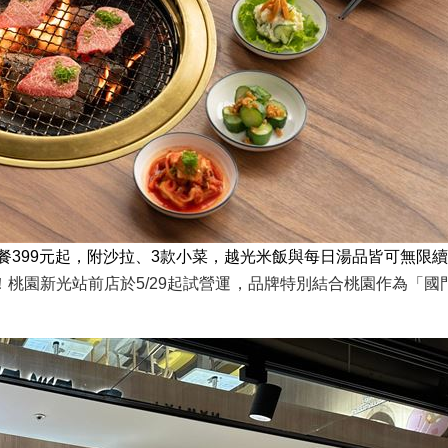
套餐399元起，附沙拉、3款小菜，越光米飯與每日湯品皆可無限
桃園新光站前店於5/29起試營運，品牌特別結合桃園作為「