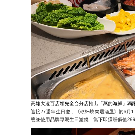
高雄大遠百店領先全台分店推出「蒸的海鮮」獨
迎接27週年生日慶，《乾杯燒肉居酒屋》於6月1
態並使用品牌專屬生日濾鏡，當下即獲贈價值299元