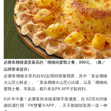
必勝客榴槤濃度最高的「榴槤純愛戰士餐」899元。（圖／
品牌業者提供）
必勝客榴槤全系列自6/2起限時限量開賣，其中「黃金榴槤
火山芝心餅皮」、「黃金榴槤火山芝心比薩」以及「榴槤純
愛戰士餐」等新品，都只有在PK APP才點得到。
618 年中慶！必勝客與肯德基聯手推優惠，自 6/2至6/29連
續四週打開「PK雙饗卡APP」，天天都能領取買一送一神