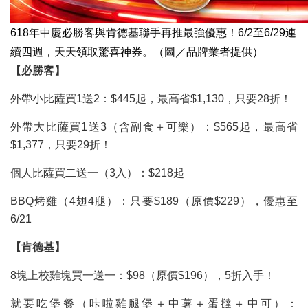
618年中慶必勝客與肯德基聯手再推最強優惠！6/2至6/29連
續四週，天天領取驚喜神券。（圖／品牌業者提供）
【必勝客】
外帶小比薩買1送2：$445起，最高省$1,130，只要28折！
外帶大比薩買1送3（含副食＋可樂）：$565起，最高省
$1,377，只要29折！
個人比薩買二送一（3入）：$218起
BBQ烤雞（4翅4腿）：只要$189（原價$229），優惠至
6/21
【肯德基】
8塊上校雞塊買一送一：$98（原價$196），5折入手！
就要吃堡餐（咔啦雞腿堡＋中薯＋蛋撻＋中可）：