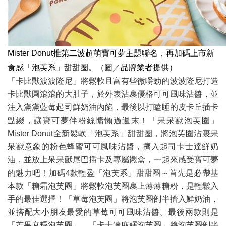
Mister Donut推第二波超萌寶可夢主題聯名，再加碼上市新
食感「泡芙系」甜甜圈。（圖／品牌業者提供）
「卡比獸波波隆尼」將鬆軟且富有些微嚼勁的波波隆尼打造
卡比獸圓滾滾的大肚子，於外表沾裹優格可可風味沾醬，並
注入滿滿藍莓起司鮮奶油內餡，最後以打瞌睡的皮卡丘插卡
點綴，讓寶可夢伴粉絲慵懶過週末！「呆呆獸泡芙圈」
Mister Donut全新鬆軟「泡芙系」甜甜圈，將泡芙圈沾裹呆
呆獸意象的粉色蜂蜜可可風味沾醬，擠入起司卡士達鮮奶
油，並放上呆呆獸尾巴插卡及專屬襯盒，一起來感受寶可夢
的魅力吧！加碼4款輕盈「泡芙系」甜甜圈～首先是必帶基
本款「糖霜泡芙圈」將鬆軟泡芙圈裹上薄薄糖粉，是輕鬆入
手的最佳選擇！「草莓泡芙圈」將泡芙圈剖半擠入鮮奶油，
並搭配大小朋友最愛的草莓可可風味沾醬。最後兩款則是
「芒果麻糬泡芙圈」、「卡士達麻糬泡芙圈」將泡芙圈剖半