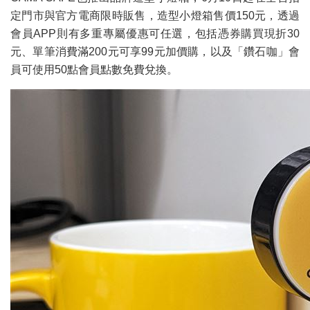
定門市與官方電商限時販售，造型小燈箱售價150元，透過
會員APP則有多重專屬優惠可任選，包括憑券購買現折30
元、單筆消費滿200元可享99元加價購，以及「鑽石咖」會
員可使用50點會員點數免費兌換。