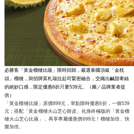
必勝客「黃金榴槤比薩」限時回歸，嚴選泰國頂級「金枕
頭」榴槤，與招牌莫札瑞拉起司緊密融合，交織出鹹甜牽絲
的絕妙口感，限定優惠6折只要539元。（圖／品牌業者提
供）
「黃金榴槤比薩」原價899元，單點限時優惠6折，一個539
元；搭配「黃金榴槤火山芝心餅皮」化身終極版的「黃金榴
槤火山芝心比薩」，再享專屬優惠價699元！榴槤加倍、快
樂加倍。