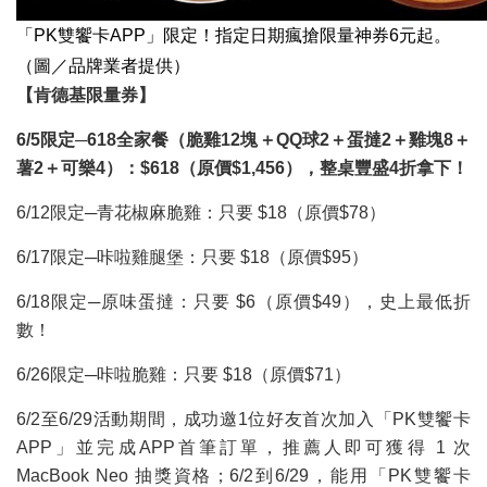
「PK雙饗卡APP」限定！指定日期瘋搶限量神券6元起。
（圖／品牌業者提供）
【肯德基限量券】
6/5限定─618全家餐（脆雞12塊＋QQ球2＋蛋撻2＋雞塊8＋
薯2＋可樂4）：$618（原價$1,456），整桌豐盛4折拿下！
6/12限定─青花椒麻脆雞：只要 $18（原價$78）
6/17限定─咔啦雞腿堡：只要 $18（原價$95）
6/18限定─原味蛋撻：只要 $6（原價$49），史上最低折
數！
6/26限定─咔啦脆雞：只要 $18（原價$71）
6/2至6/29活動期間，成功邀1位好友首次加入「PK雙饗卡
APP」並完成APP首筆訂單，推薦人即可獲得 1 次
MacBook Neo 抽獎資格；6/2到6/29，能用「PK雙饗卡