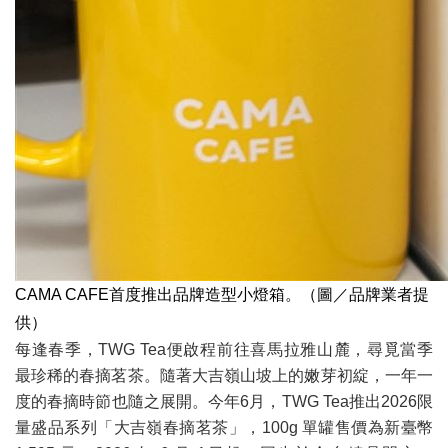
CAMA CAFE首度推出品牌造型小燈箱。（圖／品牌業者提
供）
每逢春季，TWG Tea便啟程前往喜馬拉雅山麓，尋覓當季
最珍稀的春摘茗茶。隨著大吉嶺山坡上的嫩芽初綻，一年一
度的春摘時節也隨之展開。今年6月，TWG Tea推出2026限
量盛品系列「大吉嶺春摘茗茶」，100g 單罐售價為新臺幣