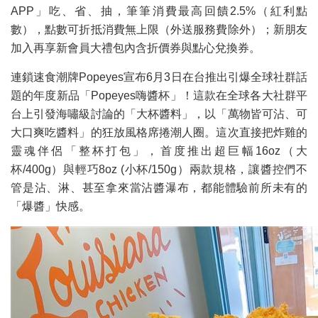
APP」吃、省、抽，筆筆消費最高回饋2.5%（紅利點
數），點數可折抵消費無上限（外送服務費除外）；新朋友
加入再享新會員大禮包內含折價券與點心兌換券。
連鎖速食潮牌Popeyes宣布6月3日在台推出引爆全球社群話
題的年度新品「Popeyes嗨醬杯」！這款在全球各大社群平
台上引發海嘯級討論的「大杯醬料」，以「萬物皆可沾、可
大口爽吃醬料」的狂放風格席捲潮人圈。這次直接把炸雞的
靈魂伴侶「整杯打包」，首度推出超巨幅16oz（大
杯/400g）與輕巧8oz (小杯/150g）兩款規格，讓醬控們不
管是沾、淋、甚至拿來當沾醬瀑布，都能體驗前所未有的
「爆醬」快感。