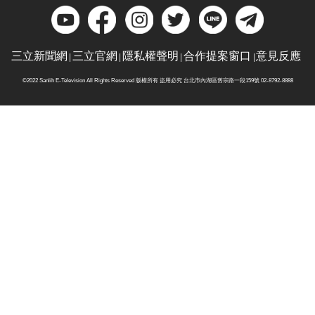
三立新聞網
三立官網
隱私權聲明
合作提案窗口
意見反應
©2022 Sanlih E-Television All Rights Reserved 版權所有 盜用必究 台北市內湖區舊宗路一段159號 02-8792-8888