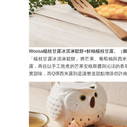
Woosa楊枝甘露冰淇淋鬆餅+鮮柚楊枝甘露。（
「楊枝甘露冰淇淋鬆餅」將芒果、葡萄柚與西米露
露，再佐以手工熬煮的芒果安格斯醬與沁涼的香
實甜味，而Q彈西米露則是讓整道甜點增添些許