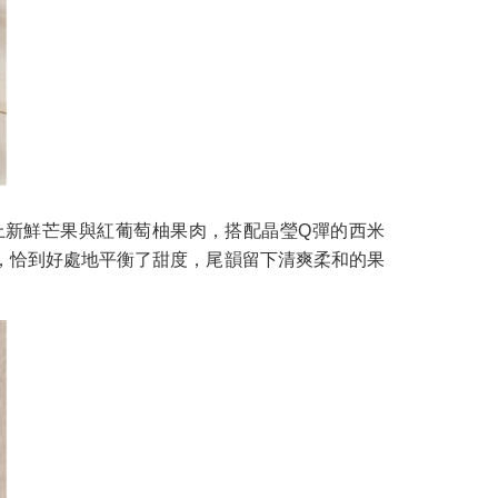
鋪上新鮮芒果與紅葡萄柚果肉，搭配晶瑩Q彈的西米
，恰到好處地平衡了甜度，尾韻留下清爽柔和的果