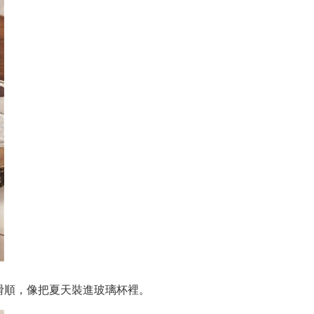
滑順，像把夏天裝進玻璃杯裡。