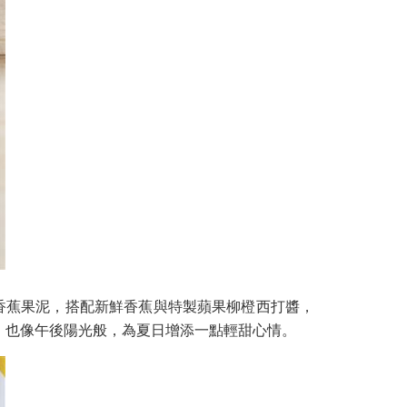
密香蕉果泥，搭配新鮮香蕉與特製蘋果柳橙西打醬，
，也像午後陽光般，為夏日增添一點輕甜心情。