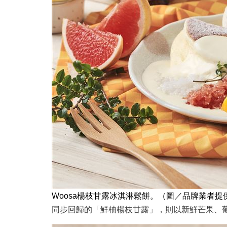
Woosa楊枝甘露冰淇淋鬆餅。（圖／品牌業者提
同步回歸的「鮮柚楊枝甘露」，則以新鮮芒果、