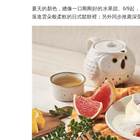
夏天的顏色，總像一口剛剛好的水果甜。6/9起
落進雲朵般柔軟的日式鬆餅裡；另外同步推薦深