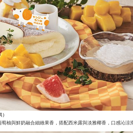
供）
葡萄柚與鮮奶融合細緻果香，搭配西米露與淡雅椰香，口感沁涼