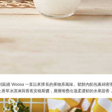
延續 Woosa 一直以來擅長的果物系風味。鬆餅內餡包裹綿
上香草冰淇淋與香蕉安格斯醬，層層堆疊出溫柔濃郁的水果甜香