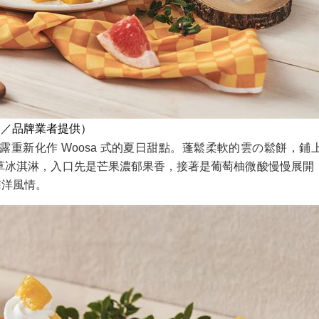
圖／品牌業者提供）
重新化作 Woosa 式的夏日甜點。蓬鬆柔軟的雲の鬆餅，
草冰淇淋，入口先是芒果濃郁果香，接著是葡萄柚微酸慢慢展開
南洋風情。