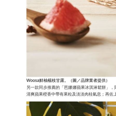
Woosa鮮柚楊枝甘露。（圖／品牌業者提供）
另一款同步推薦的「芭娜娜蘋果冰淇淋鬆餅」，則
清爽蘋果橙香中帶有果粒及淡淡肉桂氣息；再佐