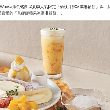
，Woosa洋食鬆餅屋夏季人氣限定「楊枝甘露冰淇淋鬆餅」與
受喜愛的「芭娜娜蘋果冰淇淋鬆餅」。