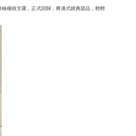
「鮮柚楊枝甘露」正式回歸，將港式經典甜品，輕輕