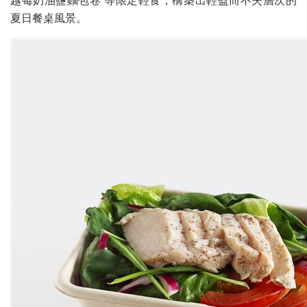
越莓奶油鹽麵包卷 等限定輕食，構築出輕盈而不失層次的
夏日餐桌風景。