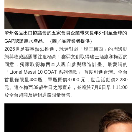
濟州名品出口協議會的五家會員企業帶來長年外銷至全球的
GAP認證農水產品。（圖／品牌業者提供）
2026世足賽事熱烈推進，球迷對於「球王梅西」的周邊動
態與收藏話題關注度極高！鑫羿文創取得瑞士酒廠和梅西的
同意，獨家取得梅西本人親自參與釀造計畫、最愛喝的
「Lionel Messi 10 GOAT 系列酒款」 首度引進台灣。全台
首批僅限量480瓶，單瓶原價3,000 元，世足活動價2,280
元。選在梅西39歲生日之際宣布，並將於7月6日早上11:00
於全台超商及經銷通路限量發售。