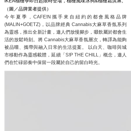
IKEA榴槤季即日起限時登場，榴槤風味冰狗&榴槤霜淇淋。
（圖／品牌業者提供）
今年夏季，CAFE!N攜手來自紐約的都會風格品牌
(MALIN+GOETZ)，以品牌經典 Cannabis大麻草香氛系列
為靈感，推出全新計畫，邀⼈們放慢腳步，啜飲屬於都會⽣
活的放鬆時刻。將 Cannabis大麻草香氛層次，轉譯為能夠
被品嚐、攜帶與融入日常的生活提案。 以白天、咖啡與城
市移動作為靈感載體，延續「S!P THE CHILL」概念，邀人
們在忙碌節奏中保留⼀段屬於自己的留白時光。