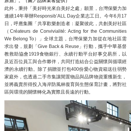
原酒」。（圖／品牌業者提供）
此外，秉持「美好時光來自美好之處」願景，台灣保樂力加
連續14年舉辦Responsib’ALL Day企業志工日。今年6月17
日，呼應集團「共享歡樂創造者：凝聚彼此，共創美好社區
（Créateurs de Convivialité: Acting for the Communities
We Belong To）」全球主題，台灣保樂力加從在地社區需
求出發，規劃「Give Back & Reuse」行動，攜手中華基督
教救助協會1919食物銀行、永續行動平台好事交易所，以
及近百位員工與合作夥伴，共同打造結合公益關懷與循環經
濟的永續行動。除了捐贈並打包400份愛心物資箱送往弱勢
家庭外，也透過二手市集讓閒置物品與品牌物資重獲新生，
並將義賣所得投入海岸防風林復育與生態保育計畫，將對社
區與環境的關懷轉化為實際且長遠的行動。