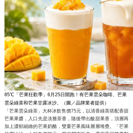
85℃「芒果狂歡季」6月25日開跑！有芒果雲朵咖啡、芒果
雲朵綠茶和芒果甘露冰沙。（圖／品牌業者提供）
「芒果雲朵綠茶」大杯冰飲售價75元，以清香綠茶搭配香甜
芒果果醬，入口先是淡雅茶香，隨後帶出酸甜果香，頂層再
加上濃郁細緻的芒果奶酪，雙重芒果風味層層堆疊。「芒果