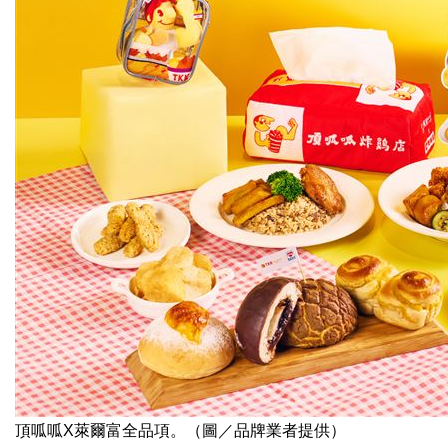
頂呱呱X萊爾富全品項。（圖／品牌業者提供）