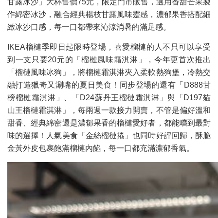
甘露冰沙」大杯售價75元，限定門市販售，選用香甜芒果製
作綿密冰沙，融合經典楊枝甘露風味靈感，濃郁果香搭配細
緻冰沙口感，每一口都帶來沁涼消暑的滿足感。
IKEA榴槤季即日起限時登場，喜愛榴槤的人不只可以享受
到一支只要20元的「榴槤風味霜淇淋」，今年更首次推出
「榴槤風味冰狗」，將榴槤霜淇淋夾入柔軟熱狗堡，冷熱交
融打造獵奇又涮嘴的夏日美食！同步登場的還有「D888甘
榜榴槤霜淇淋」、「D24蘇丹王榴槤霜淇淋」與「D197貓
山王榴槤霜淇淋」，每兩週一款接力開賣，不管是偏好溫和
甜香、經典綿密還是濃郁果香的榴槤愛好者，都能嚐到最對
味的選擇！人氣美食「金絲榴槤捲」也同時好評回歸，酥脆
金黃外皮包裹飽滿榴槤內餡，每一口都充滿濃郁香氣。