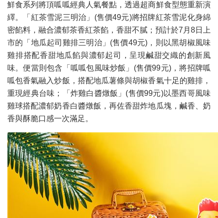
鮮食系列將頂呱呱經典人氣餐點，透過超商鮮食型態重新演
繹。「紅茶雪泥三明治」(售價49元)將招牌紅茶雪泥化身綿
密餡料，融合濃郁茶香紅茶餡，香甜不膩；預計於7月8日上
市的「地瓜起司雞排三明治」(售價49元)，則以黑胡椒風味
雞排搭配香甜地瓜餡與濃郁起司，呈現鹹甜交織的創新風
味。便當則包含「呱呱包風味炒飯」(售價99元)，將招牌呱
呱包香氣融入炒飯，搭配地瓜薯條與胡椒香氣十足的雞排，
重現經典台味；「炸雞白醬燉飯」(售價99元)以墨西哥風味
雞球搭配濃郁奶香白醬燉飯，再佐香甜炸地瓜塊，鹹香、奶
香與酥脆口感一次滿足。