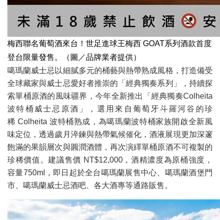
梅西聯名葡萄酒來台！世足進球王梅西 GOAT系列酒款首度
登台限量發售。（圖／品牌業者提供）
噶瑪蘭威士忌以細膩多元的桶藝與熱帶熟成風格，
打造備受
全球藏家與威士忌愛好者推崇的「經典獨奏系列」，
持續探
索單桶原酒的風味疆界，今年全新推出「經典獨奏Colhe
ita
波特桶威士忌原酒」，選用來自葡萄牙斗羅河谷的珍
稀 Colheita 波特桶熟成，為噶瑪蘭波特桶家族開啟全新風
味定位，
透過歲月淬鍊與熱帶氣候催化，
酒液展現更加深邃
飽滿的果韻層次與圓潤酒體，
再次演繹單桶原酒不可複製的
珍稀價值。建議售價 NT$12,000，酒精濃度為原桶強度，
容量750ml，
即日起於全台噶瑪蘭展售中心、噶瑪蘭酒堡門
市、
噶瑪蘭威士忌酒吧、各大酒專等通路販售。