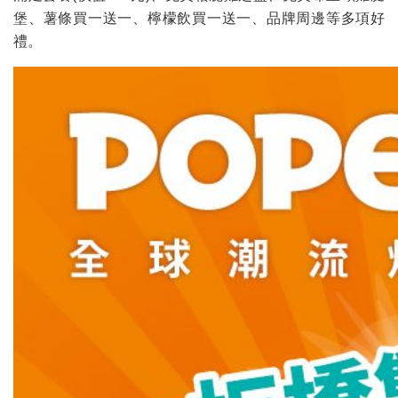
堡、薯條買一送一、檸檬飲買一送一、品牌周邊等多項好
禮。