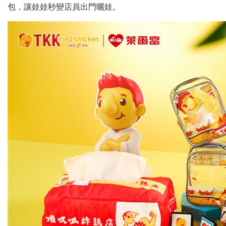
包，讓娃娃秒變店員出門曬娃。