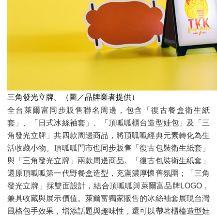
三角發光立牌。（圖／品牌業者提供）
全台萊爾富同步販售聯名周邊，包含「復古餐盒衛生紙
套」、「日式冰絲袖套」、「頂呱呱櫃台造型娃包」及「三
角發光立牌」共四款周邊商品，將頂呱呱經典元素轉化為生
活收藏小物。頂呱呱門市也同步販售「復古包裝衛生紙套」
與「三角發光立牌」兩款周邊商品。「復古包裝衛生紙套」
還原頂呱呱第一代野餐盒造型，充滿濃厚懷舊氛圍；「三角
發光立牌」採雙面設計，結合頂呱呱與萊爾富品牌LOGO，
兼具收藏與展示價值。萊爾富獨家販售的冰絲袖套展現台灣
風格包手效果，增添話題與趣味性，還可以帶著櫃檯造型娃