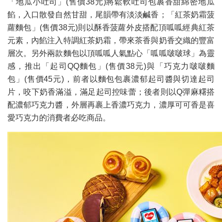
「地瓜小吐司」(售價38元)將鬆軟吐司包裹香甜綿密地瓜
餡，入口散發自然甘甜，尾韻帶有淡淡鹹香；「紅茶奶霜菠
蘿麵包」(售價38元)則以酥香菠蘿外皮搭配頂呱呱經典紅茶
元素，內餡注入特調紅茶奶霜，帶來茶香與奶香交織的豐富
層次。另外兩款麵包以頂呱呱人氣點心「呱呱啵啵球」為靈
感，推出「起司QQ麵包」(售價38元)與「巧克力啵啵麵
包」(售價45元)，前者以麵包包裹濃郁起司醬與切達起司
片，咬下奶香滿溢，滿足起司控味蕾；後者則以Q彈麻糬搭
配濃郁巧克力醬，外層再裹上香濃巧克力，濃厚可可香是喜
愛巧克力的消費者必吃商品。