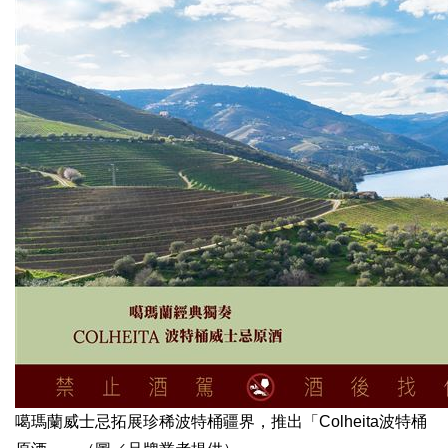
噶瑪蘭威士忌拓展珍稀波特桶疆界，推出「Colheita波特桶