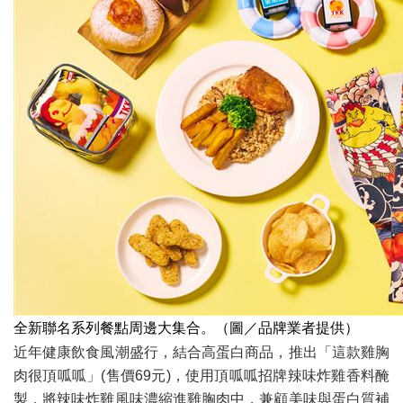
全新聯名系列餐點周邊大集合。（圖／品牌業者提供）
近年健康飲食風潮盛行，結合高蛋白商品，推出「這款雞胸
肉很頂呱呱」(售價69元)，使用頂呱呱招牌辣味炸雞香料醃
製，將辣味炸雞風味濃縮進雞胸肉中，兼顧美味與蛋白質補