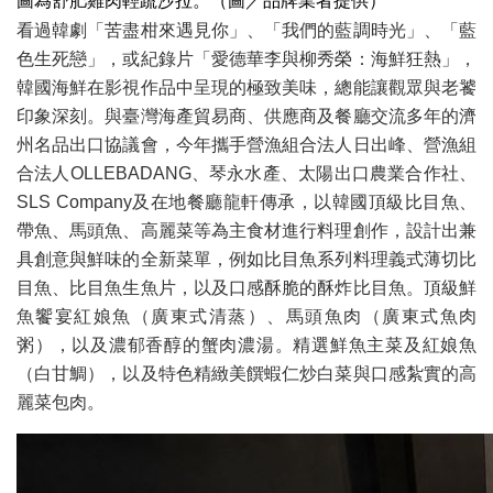
圖為舒肥雞肉輕蔬沙拉。（圖／品牌業者提供）
看過韓劇「苦盡柑來遇見你」、「我們的藍調時光」、「藍
色生死戀」，或紀錄片「愛德華李與柳秀榮：海鮮狂熱」，
韓國海鮮在影視作品中呈現的極致美味，總能讓觀眾與老饕
印象深刻。與臺灣海產貿易商、供應商及餐廳交流多年的濟
州名品出口協議會，今年攜手營漁組合法人日出峰、營漁組
合法人OLLEBADANG、琴永水產、太陽出口農業合作社、
SLS Company及在地餐廳龍軒傳承，以韓國頂級比目魚、
帶魚、馬頭魚、高麗菜等為主食材進行料理創作，設計出兼
具創意與鮮味的全新菜單，例如比目魚系列料理義式薄切比
目魚、比目魚生魚片，以及口感酥脆的酥炸比目魚。頂級鮮
魚饗宴紅娘魚（廣東式清蒸）、馬頭魚肉（廣東式魚肉
粥），以及濃郁香醇的蟹肉濃湯。精選鮮魚主菜及紅娘魚
（白甘鯛），以及特色精緻美饌蝦仁炒白菜與口感紮實的高
麗菜包肉。