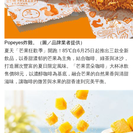
Popeyes炸雞。（圖／品牌業者提供）
夏天「芒果狂歡季」開跑！85℃自6月25日起推出三款全新
飲品，以香甜濃郁的芒果為主角，結合咖啡、綠茶與冰沙，
打造層次豐富的夏日限定風味。「芒果雲朵咖啡」大杯冰飲
售價88元，以濃醇咖啡為基底，融合芒果的自然果香與清甜
滋味，讓咖啡的微苦與水果的甜香達到完美平衡。