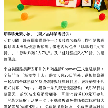
頂呱呱元素小物。（圖／品牌業者提供）
活動期間，於萊爾富購買任一頂呱呱聯名商品，即可隨機獲
得頂呱呱餐點優惠折扣碼，優惠內容包含「呱呱包2入79
折」、「原味炸雞2入79折」及「辣味雞翅2入79折」的超
值優惠。
來自美國路易斯安那州的炸雞品牌Popeyes正式進駐板橋！
全新門市 「板橋雙十店」 將於 6月26日開幕，邀板橋鄉親
一起品嚐全球熱愛的酥脆炸雞與經典雞腿堡。慶板橋雙十店
正式開幕，Popeyes規劃一系列限定優惠活動：6月26日開
幕當天，前50名來店消費顧客，單筆消費滿100元可參加
「開幕大輪盤」活動一次，有機會獲得免費嗨醬鬆脆雞柳大
滿足套餐(價值425元)、免費鬆脆雞翅盒、免費布里歐雞腿