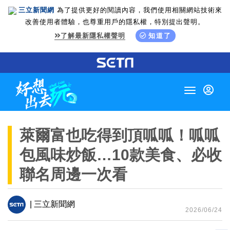
三立新聞網
為了提供更好的閱讀內容，我們使用相關網站技術來
改善使用者體驗，也尊重用戶的隱私權，特別提出聲明。
了解最新隱私權聲明
知道了
Toggle
navigation
萊爾富也吃得到頂呱呱！呱呱
包風味炒飯…10款美食、必收
聯名周邊一次看
| 三立新聞網
2026/06/24