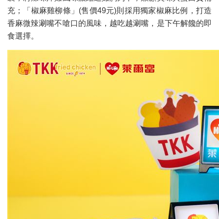
充；「椒麻雞柳條」(售價49元)則採用獨家椒麻比例，打造
香麻微辣涮嘴不嗆口的風味，越吃越涮嘴，是下午解饞的即
食選擇。