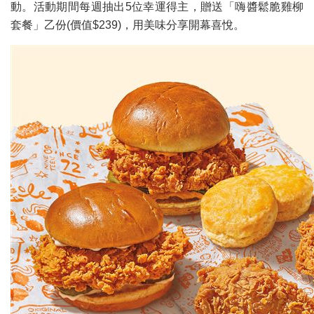
動。活動期間每週抽出5位幸運得主，贈送「嗨醬鬆脆雞柳
套餐」乙份(價值$239)，用美味分享開幕喜悅。