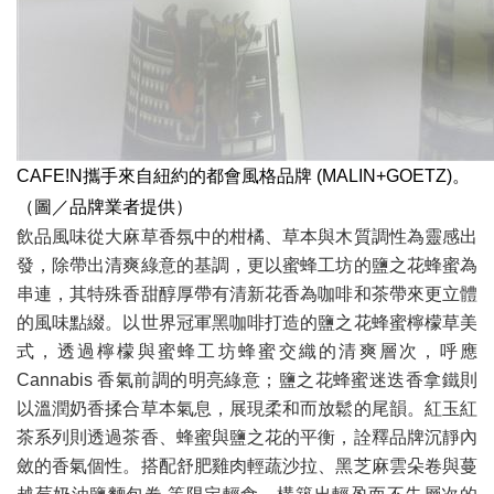
CAFE!N攜手來自紐約的都會風格品牌 (MALIN+GOETZ)。
（圖／品牌業者提供）
飲品風味從大麻草香氛中的柑橘、草本與木質調性為靈感出
發，除帶出清爽綠意的基調，更以蜜蜂⼯坊的鹽之花蜂蜜為
串連，其特殊香甜醇厚帶有清新花香為咖啡和茶帶來更立體
的風味點綴。以世界冠軍黑咖啡打造的鹽之花蜂蜜檸檬草美
式，透過檸檬與蜜蜂工坊蜂蜜交織的清爽層次，呼應
Cannabis 香氣前調的明亮綠意；鹽之花蜂蜜迷迭香拿鐵則
以溫潤奶香揉合草本氣息，展現柔和而放鬆的尾韻。紅玉紅
茶系列則透過茶香、蜂蜜與鹽之花的平衡，詮釋品牌沉靜內
斂的香氣個性。搭配舒肥雞肉輕蔬沙拉、黑芝麻雲朵卷與蔓