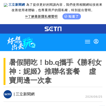
三立新聞網
為了提供更好的閱讀內容，我們使用相關網站技術來
改善使用者體驗，也尊重用戶的隱私權，特別提出聲明。
了解最新隱私權聲明
知道了
Toggle
navigation
暑假開吃！bb.q攜手《勝利女
神：妮姬》推聯名套餐 虛
寶周邊一次拿
| 三立新聞網
2026/06/25