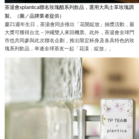
茶湯會xplantica聯名玫瑰醋系列飲品，選用大馬士革玫瑰調
製。（圖／品牌業者提供）
慶21週年生日，茶湯會同步推出「花開綻放」抽獎活動，最
大獎可獲得台北－沖繩雙人來回機票。此外，茶湯會全球門
市也共同參與此次聯名企劃，推出限定杯身及各具特色的玫
瑰系列飲品，串連全球茶友一起「花漾．綻放」。