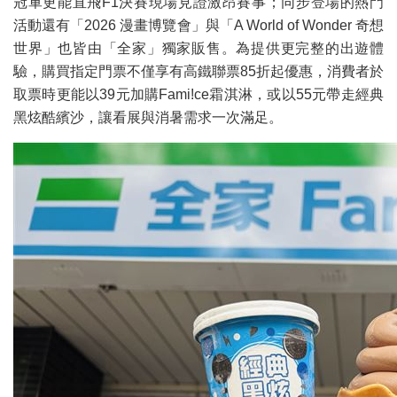
冠軍更能直飛F1決賽現場見證激昂賽事；同步登場的熱門
活動還有「2026 漫畫博覽會」與「A World of Wonder 奇想
世界」也皆由「全家」獨家販售。為提供更完整的出遊體
驗，購買指定門票不僅享有高鐵聯票85折起優惠，消費者於
取票時更能以39元加購Fami!ce霜淇淋，或以55元帶走經典
黑炫酷繽沙，讓看展與消暑需求一次滿足。