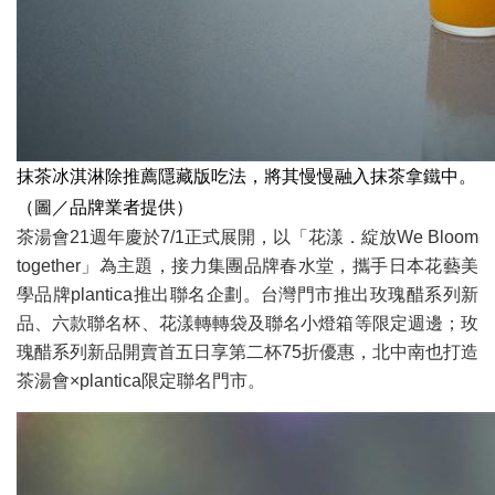
抹茶冰淇淋除推薦隱藏版吃法，將其慢慢融入抹茶拿鐵中。
（圖／品牌業者提供）
茶湯會21週年慶於7/1正式展開，以「花漾．綻放We Bloom
together」為主題，接力集團品牌春水堂，攜手日本花藝美
學品牌plantica推出聯名企劃。台灣門市推出玫瑰醋系列新
品、六款聯名杯、花漾轉轉袋及聯名小燈箱等限定週邊；玫
瑰醋系列新品開賣首五日享第二杯75折優惠，北中南也打造
茶湯會×plantica限定聯名門市。