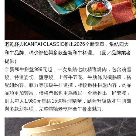
老乾杯與KANPAI CLASSIC推出2026全新菜單，集結四大
和牛品牌、稀少部位與多款全新和牛料理。（圖／品牌業者
提供）
全新和牛拼盤999元起，一次集結七款精選燒肉，包含紛雪
燒、特選姿切、鹽蔥燒、上等牛五花、牛肋條與橫膈膜，搭
配紐約客、菲力等頂級牛排選擇，相較過往拼盤內容，肉品
品項更加豐富，價格門檻也更為親民；全新推出「匠套餐」
則以每人1,980元集結15道料理精華，涵蓋升級版和牛拼盤
與多款新料理，完整體驗老乾杯全牛餐桌魅力。