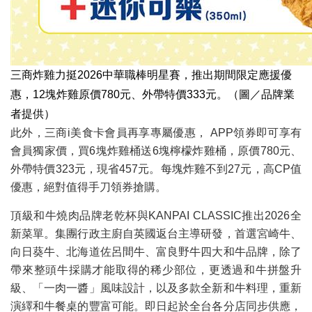
三商炸雞力挺2026中華職棒明星賽，推出期間限定應援優
惠，12塊炸雞原價780元、外帶特價333元。（圖／品牌業
者提供）
此外，三商i美食卡會員再享專屬優惠， APP領券即可享有
會員獨家價，買6塊炸雞桶送6塊檸檬炸雞桶，原價780元、
外帶特價323元，現省457元。每塊炸雞不到27元，高CP值
優惠，絕對值得手刀領券搶購。
頂級和牛燒肉品牌老乾杯與KANPAI CLASSIC推出2026全
新菜單。集團行政主廚自英國返台主導研發，首選宮崎牛、
向日葵牛、北海道佐呂間牛、富良野牛四大和牛品牌，除了
帶來整頭牛採購才能取得的稀少部位，更透過和牛拼盤升
級、「一肉一醬」風味設計，以及多款全新和牛料理，重新
演繹和牛餐桌的豐富可能。即日起於全台各分店同步供應，