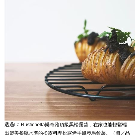
透過La Rustichella樂奇雅頂級黑松露醬，在家也能輕鬆端
出媲美餐廳水準的松露料理松露烤手風琴馬鈴薯。（圖／品