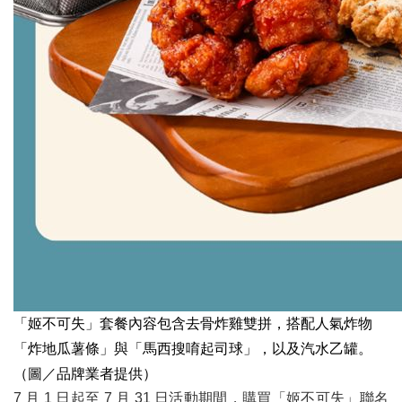
「姬不可失」套餐內容包含去骨炸雞雙拼，搭配人氣炸物
「炸地瓜薯條」與「馬西搜唷起司球」，以及汽水乙罐。
（圖／品牌業者提供）
7 月 1 日起至 7 月 31 日活動期間，購買「姬不可失」聯名