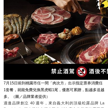
7月15日前到桃園市任一間「肉次方」出示指定票券消費任
1套餐，就能免費兌換黑虎蝦1尾，優惠可累贈，點越多送越
多。（圖／品牌業者提供）
適逢品牌創立 40 週年，來自義大利的頂級松露品牌 La