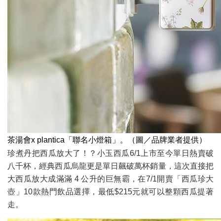
茶湯會x plantica「聯名小燈箱」。（圖／品牌業者提供）
珍煮丹把西瓜放大了！？小玉西瓜6/1上市至今單日熱賣破
八千杯，經典西瓜烏龍更是單日飆破萬杯銷量，這次直接把
大西瓜放大成滿滿 4 公升的巨無霸，在7/1開賣「西瓜珍大
壺」10款熱門飲品選擇，最低$215元就可以整顆西瓜提著
走。