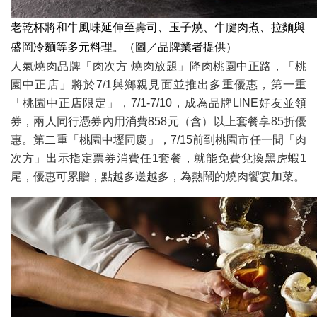
老乾杯將和牛風味延伸至壽司、玉子燒、牛腱肉煮、拉麵與
盛岡冷麵等多元料理。（圖／品牌業者提供）
人氣燒肉品牌「肉次方 燒肉放題」降肉桃園中正路，「桃
園中正店」將於7/1與鄉親見面並推出多重優惠，第一重
「桃園中正店限定」，7/1-7/10，成為品牌LINE好友並領
券，兩人同行憑券內用消費858元（含）以上套餐享85折優
惠。第二重「桃園中壢同慶」，7/15前到桃園市任一間「肉
次方」出示指定票券消費任1套餐，就能免費兌換黑虎蝦1
尾，優惠可累贈，點越多送越多，為熱鬧的燒肉饗宴加菜。