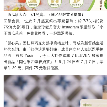
「西瓜珍大壺」7/1開賣。（圖／品牌業者提供）
回饋會員，也於 7 月盛夏祭出專屬福利；於 7/7(小暑)及
7/23(大暑)兩日，鎖定珍煮丹官方 Instagram 限量領取「小
玉西瓜茉莉」免費兌換券，一起擊退暑氣。
「開心果」因杜拜巧克力熱潮席捲全球，而成為新質感生活
的代名詞。由「欸你這週要幹嘛」成員創立的人氣話題手搖
品牌「有飲 Youin」，今回大動作進軍 7-ELEVEN 獨家推
出新品「開心果四季春奶茶」！ 6 月 24 日至 7 月 7 日，享
單件 39 元、兩件 75 元嚐鮮優惠。