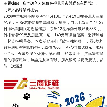
主題據點，店內融入人氣角色視覺元素與聯名主題設計。
（圖／品牌業者提供）
2026中華職棒明星賽將於7月18日至7月19日在臺北大巨蛋
登場，三商炸雞響應中華職棒明星賽，自6月25日至7月29
日推出期間限定應援優惠，祭出12塊炸雞外帶只要333元、
雞排套餐99元及翅腿買一送一149元等超值優惠，邀請球迷
一起支持明星賽。本次活動主打「歐告強棒餐」，買6塊炸
雞桶送6塊檸檬炸雞桶，原價780元、外帶特價333元，現省
447元。金黃酥脆的炸雞外酥內嫩、鮮嫩多汁，搭配清爽酸
甜的檸檬風味，無論是揪團看球、朋友聚餐或賽後慶祝，都
能一次滿足。