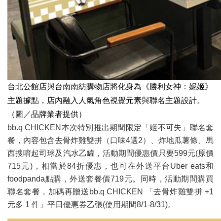
台北公館店與台南南紡購物店將化身為《勝利女神：妮姬》
主題據點，店內融入人氣角色視覺元素與聯名主題設計。
（圖／品牌業者提供）
bb.q CHICKEN本次特別推出期間限定「姬不可失」聯名套
餐，內容包含去骨炸雞雙拼（口味4選2）、炸地瓜薯條、馬
西搜唷起司球及汽水乙罐，活動期間優惠價只要599元(原價
715元)，相當於84折優惠，也可在外送平台Uber eats和
foodpanda點購，外送套餐價719元。同時，活動期間購買
聯名套餐，加碼再贈送bb.q CHICKEN 「去骨炸雞雙拼 +1
元多 1 件」平日優惠券乙張(使用期間8/1-8/31)。