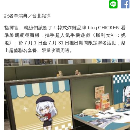
記者李鴻典／台北報導
指揮官、粉絲們該衝了！韓式炸雞品牌 bb.q CHICKEN 看
準暑期聚餐商機，攜手超人氣手機遊戲《勝利女神：妮
姬》，於 7 月 1 日至 7 月 31 日推出期間限定聯名活動，祭
出超值聯名套餐、限量收藏周邊。